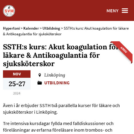
MENY
Hypertoni
>
Kalender
>
Utbildning
>
SSTH:s kurs: Akut koagulation för läkare
& Antikoagulantia för sjuksköterskor
SSTH:s kurs: Akut koagulation för
ARKIV
läkare & Antikoagulantia för
sjuksköterskor
NOV
Linköping
25-27
UTBILDNING
2024
Även i år erbjuder SSTH två parallella kurser för läkare och
sjuksköterskor i Linköping.
Tre intensiva kursdagar fyllda med falldiskussioner och
föreläsningar av erfarna föreläsare inom trombos- och