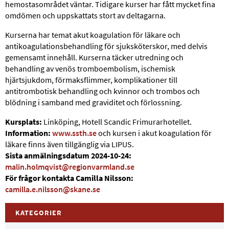
hemostasområdet väntar. Tidigare kurser har fått mycket fina
omdömen och uppskattats stort av deltagarna.
Kurserna har temat akut koagulation för läkare och
antikoagulationsbehandling för sjuksköterskor, med delvis
gemensamt innehåll. Kurserna täcker utredning och
behandling av venös tromboembolism, ischemisk
hjärtsjukdom, förmaksflimmer, komplikationer till
antitrombotisk behandling och kvinnor och trombos och
blödning i samband med graviditet och förlossning.
Kursplats:
Linköping, Hotell Scandic Frimurarhotellet.
Information:
www.ssth.se
och kursen i akut koagulation för
läkare finns även tillgänglig via LIPUS.
Sista anmälningsdatum 2024-10-24:
malin.holmqvist@regionvarmland.se
För frågor kontakta Camilla Nilsson:
camilla.e.nilsson@skane.se
KATEGORIER